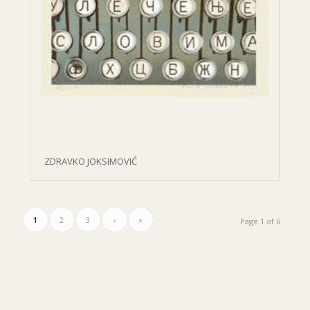
ZDRAVKO JOKSIMOVIĆ
1
2
3
›
»
Page 1 of 6