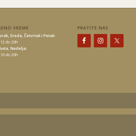
ADNO VREME
PRATITE NAS
orak, Sreda, Četvrtak i Petak:
 12 do 20h
bota, Nedelja:
 10 do 20h