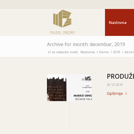
Naslovna
Archive for month: decembar, 2019
Vi se nalazite ovde:
Naslovna
/
Home
/
2019
/
dece
PRODUŽE
20.12.2019
Opširnije