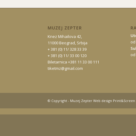
MUZEJ ZEPTER
R
Ut
Knez Mihailova 42,
od
11000 Beograd, Srbija
Su
+ 381 (0) 11/ 328 33 39
od
+ 381 (0) 11/ 33 00 120
Biletarnica +381 11 33 00 111
tiketmz@gmail.com
© Copyright - Muzej Zepter Web design Print&Screen