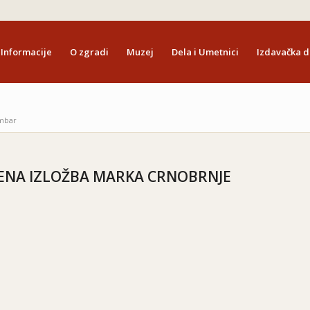
Informacije
O zgradi
Muzej
Dela i Umetnici
Izdavačka d
mbar
NA IZLOŽBA MARKA CRNOBRNJE