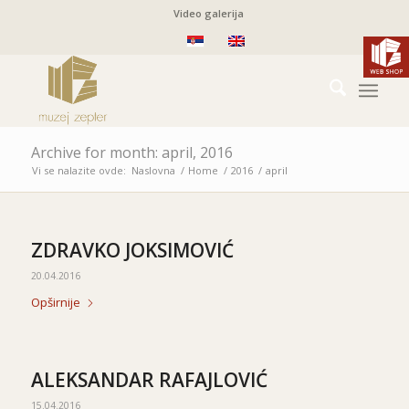
Video galerija
Archive for month: april, 2016
Vi se nalazite ovde:
Naslovna
/
Home
/
2016
/
april
ZDRAVKO JOKSIMOVIĆ
20.04.2016
Opširnije
ALEKSANDAR RAFAJLOVIĆ
15.04.2016