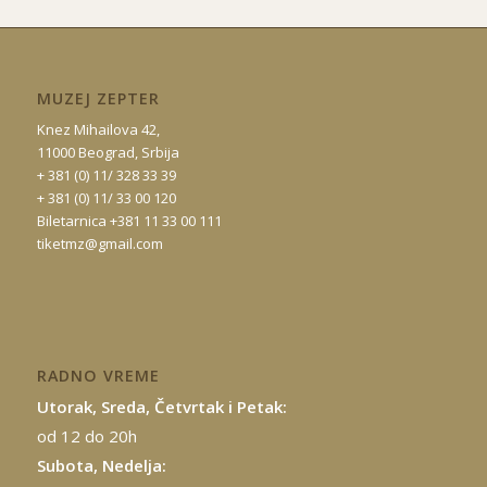
MUZEJ ZEPTER
Knez Mihailova 42,
11000 Beograd, Srbija
+ 381 (0) 11/ 328 33 39
+ 381 (0) 11/ 33 00 120
Biletarnica +381 11 33 00 111
tiketmz@gmail.com
RADNO VREME
Utorak, Sreda, Četvrtak i Petak:
od 12 do 20h
Subota, Nedelja: