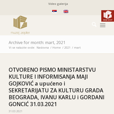
Video galerija
Archive for month: mart, 2021
Vi se nalazite ovde:
Naslovna
/
Home
/
2021
/
mart
OTVORENO PISMO MINISTARSTVU
KULTURE I INFORMISANJA MAJI
GOJKOVIĆ a upućeno i
SEKRETARIJATU ZA KULTURU GRADA
BEOGRADA, IVANU KARLU i GORDANI
GONCIĆ 31.03.2021
31.03.2021