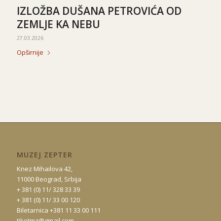
IZLOŽBA DUŠANA PETROVIĆA OD
ZEMLJE KA NEBU
27.03.2026
Opširnije
MUZEJ ZEPTER
Knez Mihailova 42,
11000 Beograd, Srbija
+ 381 (0) 11/ 328 33 39
+ 381 (0) 11/ 33 00 120
Biletarnica +381 11 33 00 111
tiketmz@gmail.com