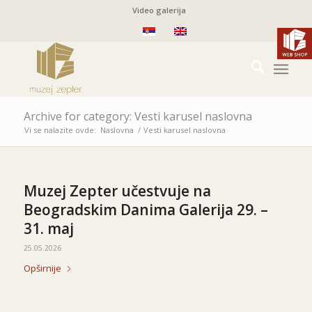
Video galerija
Archive for category: Vesti karusel naslovna
Vi se nalazite ovde:
Naslovna
/
Vesti karusel naslovna
Muzej Zepter učestvuje na
Beogradskim Danima Galerija 29. –
31. maj
25.05.2026
Opširnije