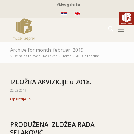
Video galerija
Archive for month: februar, 2019
Vi se nalazite ovde:
Naslovna
/
Home
/
2019
/
februar
IZLOŽBA AKVIZICIJE u 2018.
22.02.2019
Opširnije
PRODUŽENA IZLOŽBA RADA
SELAKOVIĆ