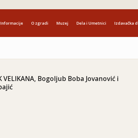
Informacije
O zgradi
Muzej
Dela i Umetnici
Izdavačka d
VELIKANA, Bogoljub Boba Jovanović i
bajić