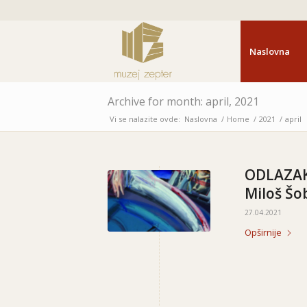
Naslovna
Archive for month: april, 2021
Vi se nalazite ovde:
Naslovna
/
Home
/
2021
/
april
ODLAZAK 
Miloš Šo
27.04.2021
Opširnije