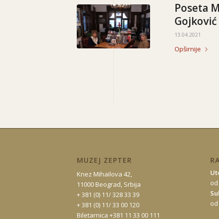
Poseta M
Gojković
13.04.2021
Opširnije
MUZEJ ZEPTER
R
Ut
Knez Mihailova 42,
od
11000 Beograd, Srbija
Su
+ 381 (0) 11/ 328 33 39
od
+ 381 (0) 11/ 33 00 120
Biletarnica +381 11 33 00 111