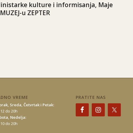
inistarke kulture i informisanja, Maje
 MUZEJ-u ZEPTER
ADNO VREME
PRATITE NAS
orak, Sreda, Četvrtak i Petak:
 12 do 20h
bota, Nedelja:
 10 do 20h