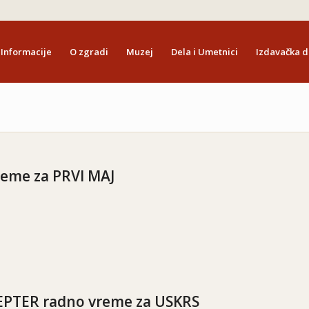
Informacije
O zgradi
Muzej
Dela i Umetnici
Izdavačka d
eme za PRVI MAJ
EPTER radno vreme za USKRS