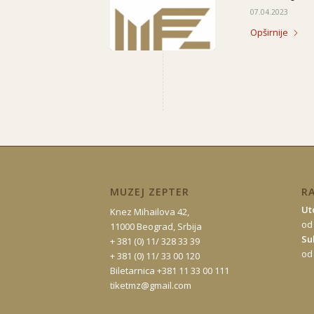
07.04.2023
Opširnije
MUZEJ ZEPTER
R
Ut
Knez Mihailova 42,
od
11000 Beograd, Srbija
Su
+ 381 (0) 11/ 328 33 39
od
+ 381 (0) 11/ 33 00 120
Biletarnica +381 11 33 00 111
tiketmz@gmail.com