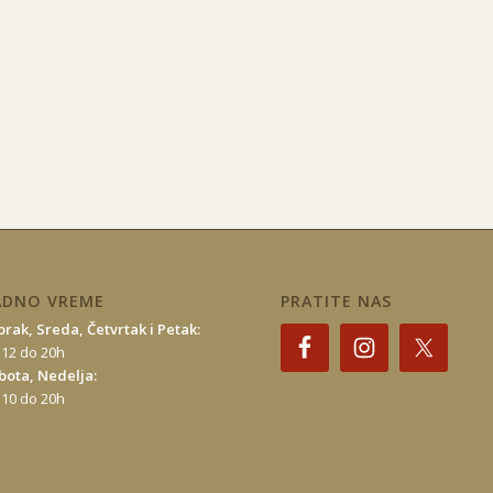
ADNO VREME
PRATITE NAS
orak, Sreda, Četvrtak i Petak:
 12 do 20h
bota, Nedelja:
 10 do 20h