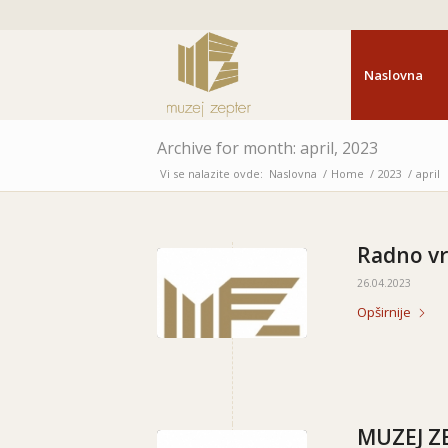
Naslovna
Archive for month: april, 2023
Vi se nalazite ovde:
Naslovna
/
Home
/
2023
/
april
Radno vr
26.04.2023
Opširnije
MUZEJ Z