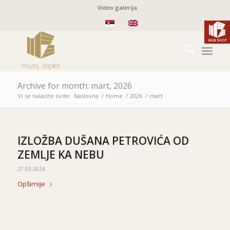
Video galerija
Archive for month: mart, 2026
Vi se nalazite ovde:
Naslovna
/
Home
/
2026
/
mart
IZLOŽBA DUŠANA PETROVIĆA OD
ZEMLJE KA NEBU
27.03.2026
Opširnije