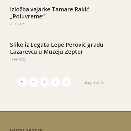
Izložba vajarke Tamare Rakić
„Poluvreme“
28.11.2025
Slike iz Legata Lepe Perović gradu
Lazarevcu u Muzeju Zepter
19.09.2025
1
2
3
›
»
Page 1 of 13
MUZEJ ZEPTER