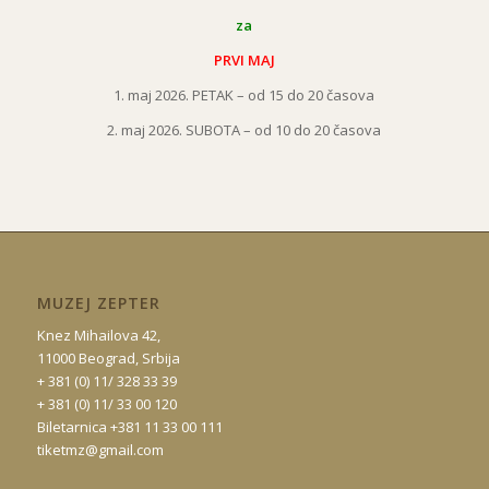
za
PRVI MAJ
1. maj 2026. PETAK – od 15 do 20 časova
2. maj 2026. SUBOTA – od 10 do 20 časova
MUZEJ ZEPTER
Knez Mihailova 42,
11000 Beograd, Srbija
+ 381 (0) 11/ 328 33 39
+ 381 (0) 11/ 33 00 120
Biletarnica +381 11 33 00 111
tiketmz@gmail.com