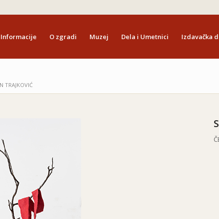
Informacije
O zgradi
Muzej
Dela i Umetnici
Izdavačka d
N TRAJKOVIĆ
Č