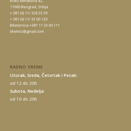
Knez Mihailova 42,
11000 Beograd, Srbija
+ 381 (0) 11/ 328 33 39
+ 381 (0) 11/ 33 00 120
Biletarnica +381 11 33 00 111
tiketmz@gmail.com
RADNO VREME
Utorak, Sreda, Četvrtak i Petak:
od 12 do 20h
Subota, Nedelja:
od 10 do 20h