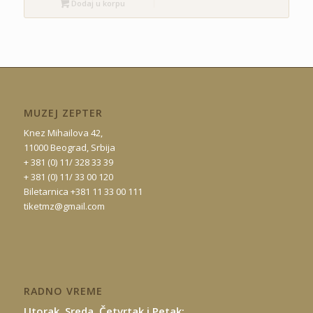
Dodaj u korpu
MUZEJ ZEPTER
Knez Mihailova 42,
11000 Beograd, Srbija
+ 381 (0) 11/ 328 33 39
+ 381 (0) 11/ 33 00 120
Biletarnica +381 11 33 00 111
tiketmz@gmail.com
RADNO VREME
Utorak, Sreda, Četvrtak i Petak: