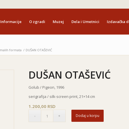
Informacije
O zgradi
Muzej
Dela i Umetnici
Izdavačka d
 malih formata
/
DUŠAN OTAŠEVIĆ
DUŠAN OTAŠEVIĆ
Golub / Pigeon, 1996
serigrafija / silk-screen print, 21×14 cm
1.200,00
RSD
Dodaj u korpu