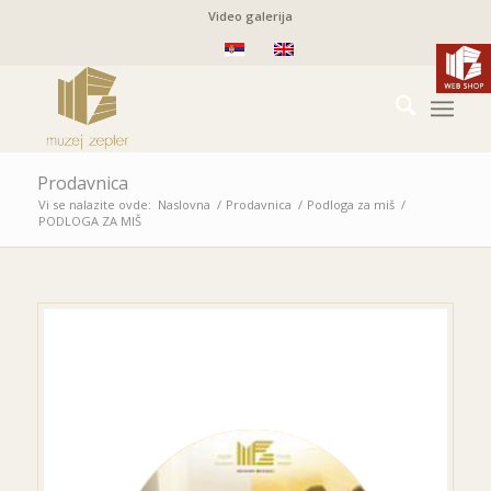
Video galerija
Prodavnica
Vi se nalazite ovde:
Naslovna
/
Prodavnica
/
Podloga za miš
/
PODLOGA ZA MIŠ