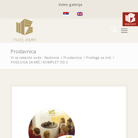
Video galerija
Prodavnica
Vi se nalazite ovde:
Naslovna
/
Prodavnica
/
Podloga za miš
/
PODLOGA ZA MIŠ / KOMPLET OD 3