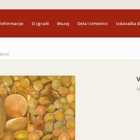
Informacije
O zgradi
Muzej
Dela i Umetnici
Izdavačka d
KRSTIĆ
V
S