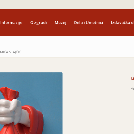
Informacije
O zgradi
Muzej
Dela i Umetnici
Izdavačka d
MIĆA STAJČIĆ
M
F