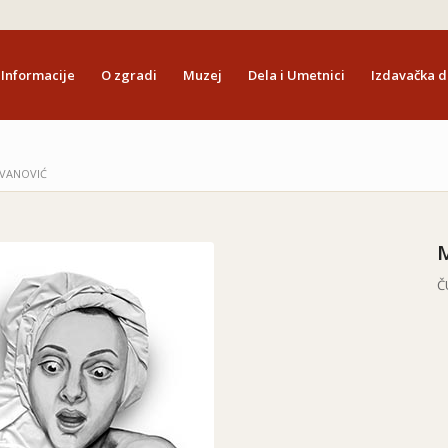
Informacije
O zgradi
Muzej
Dela i Umetnici
Izdavačka d
OVANOVIĆ
Č