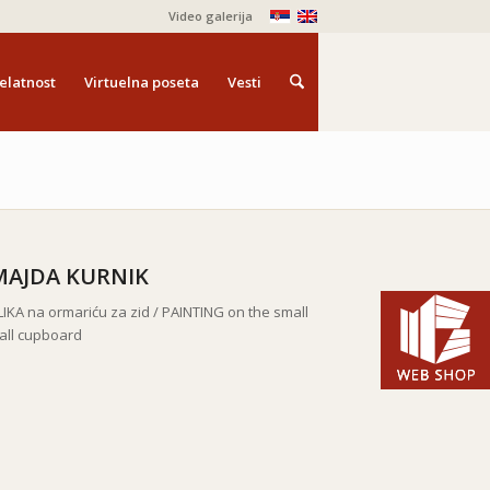
Video galerija
elatnost
Virtuelna poseta
Vesti
MAJDA KURNIK
LIKA na ormariću za zid /
PAINTING on the small
all cupboard