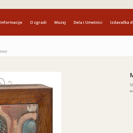
Informacije
O zgradi
Muzej
Dela i Umetnici
Izdavačka d
RNIK
S
w