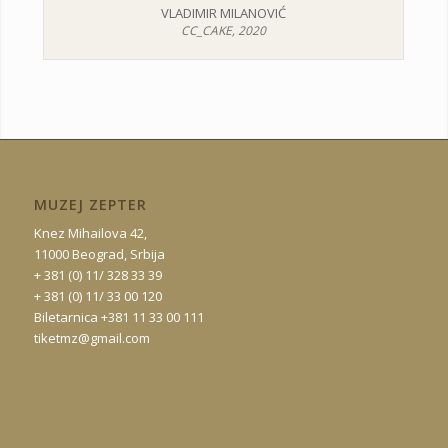
VLADIMIR MILANOVIĆ
CC_CAKE, 2020
MUZEJ ZEPTER
Knez Mihailova 42,
11000 Beograd, Srbija
+ 381 (0) 11/ 328 33 39
+ 381 (0) 11/ 33 00 120
Biletarnica +381 11 33 00 111
tiketmz@gmail.com