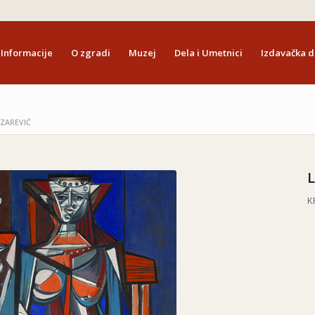
Informacije
O zgradi
Muzej
Dela i Umetnici
Izdavačka d
ZAREVIĆ
K