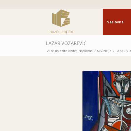
Naslovna
LAZAR VOZAREVIĆ
Vi se nalazite ovde:
Naslovna
/
Akvizicije
/
LAZAR VO