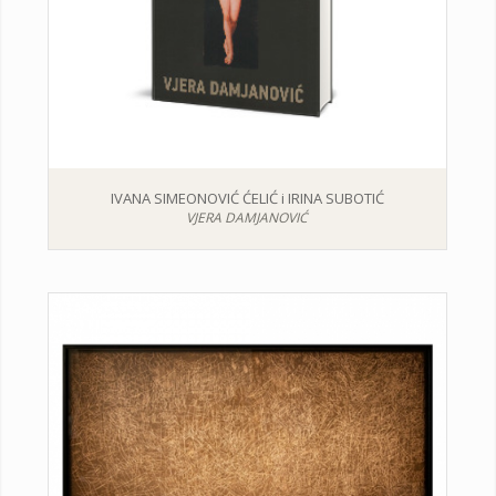
IVANA SIMEONOVIĆ ĆELIĆ i IRINA SUBOTIĆ
VJERA DAMJANOVIĆ