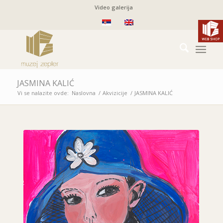
Video galerija
JASMINA KALIĆ
Vi se nalazite ovde:
Naslovna
/
Akvizicije
/
JASMINA KALIĆ