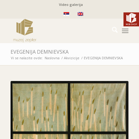
Video galerija
EVEGENIJA DEMNIEVSKA
Vi se nalazite ovde:
Naslovna
/
Akvizicije
/
EVEGENIJA DEMNIEVSKA