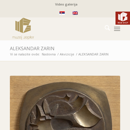
Video galerija
ALEKSANDAR ZARIN
Vi se nalazite ovde:
Naslovna
/
Akvizicije
/
ALEKSANDAR ZARIN