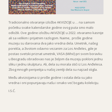
Tradicionalno otvaranje izložbe AKVIZICIJE u … na samom
početku svake kalendarske godine ovog puta smo malo
odložili. Ove godine izložbu AKVIZICIJE u 2022. otvaramo kasnije
ali sa velikim i prijatnim razlogom. Naime, prošle godine
muzeju su darovana dva jako vredna dela. Umetnik, našeg
porekla, a životom odavno vezanim za Los Anđeles, gde je
postao svetski priznat umetnik, VASA (Mihić) pri svom boravku
u Beogradu obradovao nas je željom da muzeju pokloni jednu
sliku i jednu skulpturu. Ali, dela su morala stići iz Los Anđelesa.
Zbog mnogih peripetija u našoj zemlji dela su najzad stigla.
Među akvizicijama iz prošle godine i ostala dela su jako
vredna i oni popunjavaju našu i onako već bogatu kolekciju.
I.S.Ć.