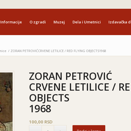
Informacije
O zgradi
Muzej
Dela i Umetnici
Izdavačka d
nice
/
ZORAN PETROVIĆ
CRVENE LETILICE / RED FLYING OBJECTS
1968
ZORAN PETROVIĆ
CRVENE LETILICE / R
OBJECTS
1968
100,00
RSD