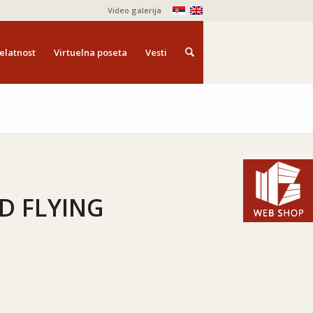
Video galerija
elatnost
Virtuelna poseta
Vesti
ED FLYING