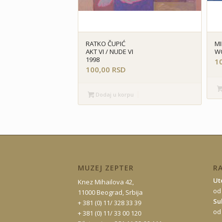
RATKO ČUPIĆ
MI
AKT VI / NUDE VI
W
1998
1
100,00
RSD
Dodaj u korpu
MUZEJ ZEPTER
R
Ut
Knez Mihailova 42,
od
11000 Beograd, Srbija
Su
+ 381 (0) 11/ 328 33 39
od
+ 381 (0) 11/ 33 00 120