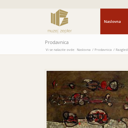
Naslovna
Prodavnica
Vi se nalazite ovde:
Naslovna
/
Prodavnica
/
Razgled