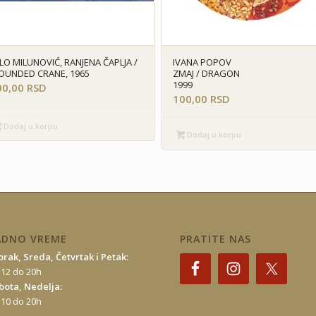
LO MILUNOVIĆ, RANJENA ČAPLJA /
IVANA POPOV
OUNDED CRANE, 1965
ZMAJ / DRAGON
1999
00,00
RSD
100,00
RSD
Dodaj u korpu
Dodaj u korpu
ADNO VREME
PRATITE NAS
orak, Sreda, Četvrtak i Petak:
 12 do 20h
bota, Nedelja:
 10 do 20h