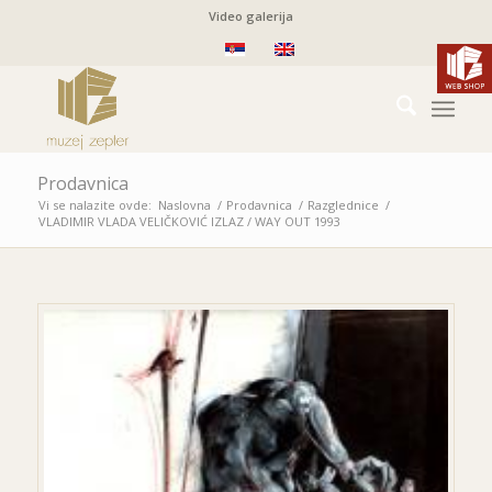
Video galerija
Prodavnica
Vi se nalazite ovde:
Naslovna
/
Prodavnica
/
Razglednice
/
VLADIMIR VLADA VELIČKOVIĆ
IZLAZ / WAY OUT
1993