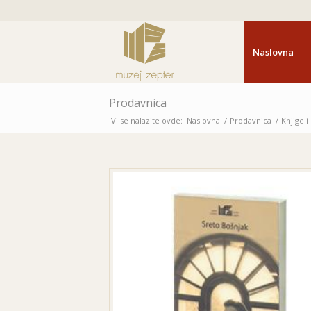
Naslovna
Prodavnica
Vi se nalazite ovde:
Naslovna
/
Prodavnica
/
Knjige 