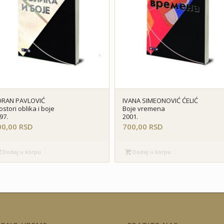
ORAN PAVLOVIĆ
IVANA SIMEONOVIĆ ĆELIĆ
ostori oblika i boje
Boje vremena
97.
2001.
00,00
RSD
700,00
RSD
Dodaj u korpu
Dodaj u korpu