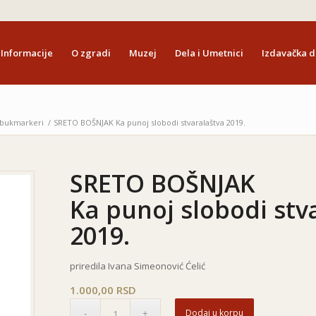
Informacije
O zgradi
Muzej
Dela i Umetnici
Izdavačka d
i bukmarkeri
/
SRETO BOŠNJAK
Ka punoj slobodi stvaralaštva
2019.
SRETO BOŠNJAK
Ka punoj slobodi stv
2019.
priredila Ivana Simeonović Ćelić
1.000,00
RSD
Dodaj u korpu