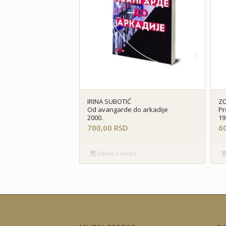
IRINA SUBOTIĆ
Z
Od avangarde do arkadije
Pr
2000.
19
700,00
RSD
6
Dodaj u korpu