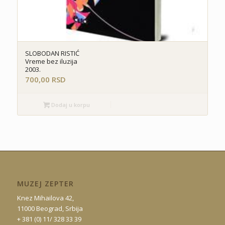
SLOBODAN RISTIĆ
Vreme bez iluzija
2003.
700,00
RSD
Dodaj u korpu
MUZEJ ZEPTER
Knez Mihailova 42,
11000 Beograd, Srbija
+ 381 (0) 11/ 328 33 39