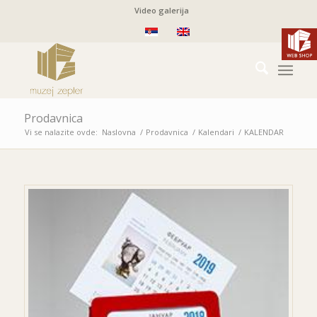
Video galerija
Prodavnica
Vi se nalazite ovde:
Naslovna
/
Prodavnica
/
Kalendari
/
KALENDAR