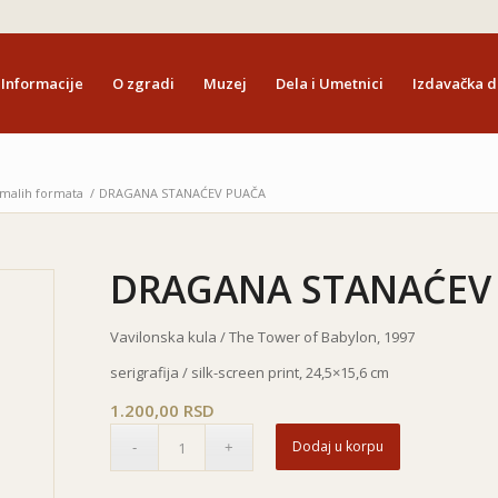
Informacije
O zgradi
Muzej
Dela i Umetnici
Izdavačka d
 malih formata
/
DRAGANA STANAĆEV PUAČA
DRAGANA STANAĆEV
Vavilonska kula / The Tower of Babylon, 1997
serigrafija / silk-screen print, 24,5×15,6 cm
1.200,00
RSD
Dodaj u korpu