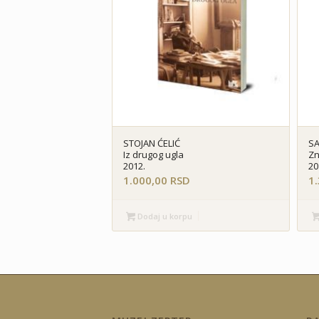
STOJAN ĆELIĆ
SA
Iz drugog ugla
Zn
2012.
20
1.000,00
RSD
1
Dodaj u korpu