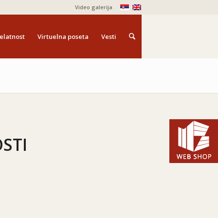
Video galerija
elatnost
Virtuelna poseta
Vesti
STI