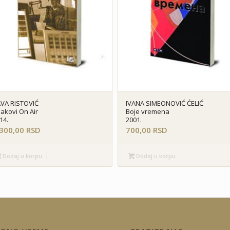
VA RISTOVIĆ
IVANA SIMEONOVIĆ ĆELIĆ
akovi On Air
Boje vremena
14.
2001.
.300,00
RSD
700,00
RSD
Dodaj u korpu
Dodaj u korpu