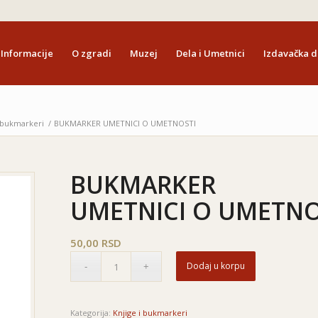
Informacije
O zgradi
Muzej
Dela i Umetnici
Izdavačka d
i bukmarkeri
/
BUKMARKER
UMETNICI O UMETNOSTI
BUKMARKER
UMETNICI O UMETNO
50,00
RSD
Dodaj u korpu
Kategorija:
Knjige i bukmarkeri