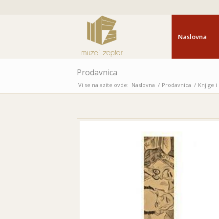
Naslovna
Prodavnica
Vi se nalazite ovde:
Naslovna
/
Prodavnica
/
Knjige 