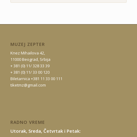
MUZEJ ZEPTER
Knez Mihailova 42,
11000 Beograd, Srbija
+ 381 (0) 11/ 328 33 39
+ 381 (0) 11/ 33 00 120
Biletarnica +381 11 33 00 111
tiketmz@gmail.com
RADNO VREME
Utorak, Sreda, Četvrtak i Petak: