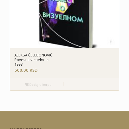
ALEKSA ČELEBONOVIĆ
Povest o vizuelnom
1998.
600,00
RSD
Dodaj u korpu