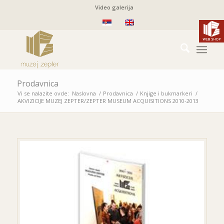
Video galerija
Prodavnica
Vi se nalazite ovde:
Naslovna
/
Prodavnica
/
Knjige i bukmarkeri
/
AKVIZICIJE
MUZEJ ZEPTER/
ZEPTER MUSEUM
ACQUISITIONS
2010-2013