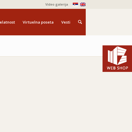
Video galerija
elatnost
Virtuelna poseta
Vesti