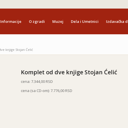
Informacije
O zgradi
Muzej
Dela i Umetnici
Izdavačka d
ve knjige Stojan Ćelić
Komplet od dve knjige Stojan Ćelić
cena: 7.344,00 RSD
cena (sa CD-om): 7.776,00 RSD