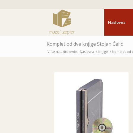
Naslovna
Komplet od dve knjige Stojan Ćelić
Vi se nalazite ovde:
Naslovna
/
Knjige
/
Komplet od d