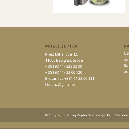
MUZEJ ZEPTER
R
Ut
Knez Mihailova 42,
od
11000 Beograd, Srbija
Su
+ 381 (0) 11/ 328 33 39
od
+ 381 (0) 11/ 33 00 120
Biletarnica +381 11 33 00 111
tiketmz@gmail.com
© Copyright - Muzej Zepter Web design Print&Screen