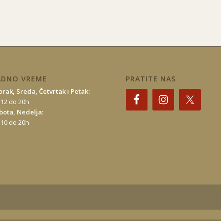
ADNO VREME
PRATITE NAS
orak, Sreda, Četvrtak i Petak:
 12 do 20h
bota, Nedelja:
 10 do 20h