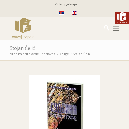
Video galerija
Stojan Ćelić
Vi se nalazite ovde:
Naslovna
/
Knjige
/
Stojan Ćelić