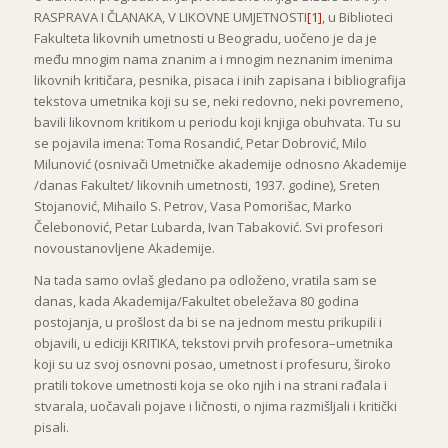
RASPRAVA I ČLANAKA, V LIKOVNE UMJETNOSTI
[1]
, u Biblioteci
Fakulteta likovnih umetnosti u Beogradu, uočeno je da je
među mnogim nama znanim a i mnogim neznanim imenima
likovnih kritičara, pesnika, pisaca i inih zapisana i bibliografija
tekstova umetnika koji su se, neki redovno, neki povremeno,
bavili likovnom kritikom u periodu koji knjiga obuhvata. Tu su
se pojavila imena: Toma Rosandić, Petar Dobrović, Milo
Milunović (osnivači Umetničke akademije odnosno Akademije
/danas Fakultet/ likovnih umetnosti, 1937. godine), Sreten
Stojanović, Mihailo S. Petrov, Vasa Pomorišac, Marko
Čelebonović, Petar Lubarda, Ivan Tabaković. Svi profesori
novoustanovljene Akademije.
Na tada samo ovlaš gledano pa odloženo, vratila sam se
danas, kada Akademija/Fakultet obeležava 80 godina
postojanja, u prošlost da bi se na jednom mestu prikupili i
objavili, u ediciji KRITIKA, tekstovi prvih profesora–umetnika
koji su uz svoj osnovni posao, umetnost i profesuru, široko
pratili tokove umetnosti koja se oko njih i na strani rađala i
stvarala, uočavali pojave i ličnosti, o njima razmišljali i kritički
pisali.