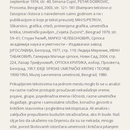
septembar 1974, str. 40; Simona Čupić, PETAR DOBROVIĆ,
Prosveta, Beograd, 2003, str. 121–181 (štampani tekstovi iz
časopisa i listova s navedenom samo godinom a ne i
publikacijom iz koje je tekst preuzet); MIH/S/PETROV,
Slikarstvo, grafika, crteži, primenjena grafika, umetnička
kritika, Umetnički paviljon „Cvijeta Zuzorić“, Beograd 1979, str.
59–61; Стојан Ћелић, МАРКО ЧЕЛЕБОНОВИЋ, Српска
академија наука и уметности – Издавачки завод
ЈУГОСЛАВИЈА, Београд, 1977, стр. 119; Лидија Мереник, ИВАН
ТАБАКОВИЋ, Галерија Матице српске, Нови Сад, 2004, стр.
224, Лазар Трифуновић, СРПСКА КРИТИКА, избор, Просвета,
Београд, 1957; IDEJE SPRSKE UMETNIČKE KRITIKE I TEORIJE
1900/1950, Muzej savremene umetnosti, Beograd, 1980.
Prikupljenim tekstovima na jednom mestu moglo bi se u analizi
na razne načine pristupiti: proučavati nekadašnje vreme,
pojave, grupe, pojedinačna imena i ličnosti, razne umetničke
događaje, grupne i samostalne izložbe, konačno govoriti o
kritičkim stavovima i pogledima tekstopisaca. Ali analize i
zaključke prepuštamo budućim istraživačima, ako ih bude. Naš
cilj je bio da ukažemo na činjenicu da su se nekada, mnogo
više, pored školovanih istoričara umetnosti i kritičara pitanjem