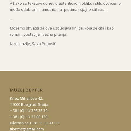
A kako su tekstovi doneti u autentičnom obliku i stilu otkrićemo
među odabranim umetnicima–piscima i sjajne stiliste…
…
Možemo shvatiti da ova uzbudljiva knjiga, koja se čita i kao
roman, postavlja i važna pitanja.
Iz recenzije, Savo Popović
MUZEJ ZEPTER
Knez Mihailova 42,
11000 Beograd, Srbija
+ 381 (0) 11/ 328 33 39
+ 381 (0) 11/ 33 00 120
Biletarnica +381 11 33 00 111
tiketmz@gmail.com