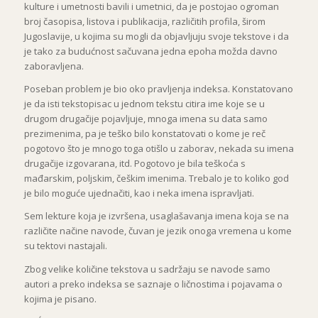
kulture i umetnosti bavili i umetnici, da je postojao ogroman
broj časopisa, listova i publikacija, različitih profila, širom
Jugoslavije, u kojima su mogli da objavljuju svoje tekstove i da
je tako za budućnost sačuvana jedna epoha možda davno
zaboravljena.
Poseban problem je bio oko pravljenja indeksa. Konstatovano
je da isti tekstopisac u jednom tekstu citira ime koje se u
drugom drugačije pojavljuje, mnoga imena su data samo
prezimenima, pa je teško bilo konstatovati o kome je reč
pogotovo što je mnogo toga otišlo u zaborav, nekada su imena
drugačije izgovarana, itd. Pogotovo je bila teškoća s
mađarskim, poljskim, češkim imenima. Trebalo je to koliko god
je bilo moguće ujednačiti, kao i neka imena ispravljati.
Sem lekture koja je izvršena, usaglašavanja imena koja se na
različite načine navode, čuvan je jezik onoga vremena u kome
su tektovi nastajali.
Zbog velike količine tekstova u sadržaju se navode samo
autori a preko indeksa se saznaje o ličnostima i pojavama o
kojima je pisano.