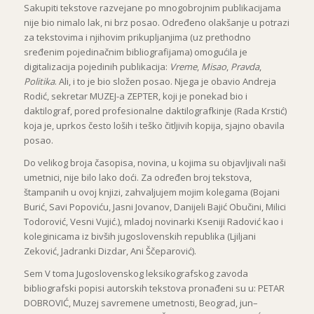
Sakupiti tekstove razvejane po mnogobrojnim publikacijama
nije bio nimalo lak, ni brz posao. Određeno olakšanje u potrazi
za tekstovima i njihovim prikupljanjima (uz prethodno
sređenim pojedinačnim bibliografijama) omogućila je
digitalizacija pojedinih publikacija:
Vreme
,
Misao
,
Pravda
,
Politika
. Ali, i to je bio složen posao. Njega je obavio Andreja
Rodić, sekretar MUZEJ-a ZEPTER, koji je ponekad bio i
daktilograf, pored profesionalne daktilografkinje (Rada Krstić)
koja je, uprkos često loših i teško čitljivih kopija, sjajno obavila
posao.
Do velikog broja časopisa, novina, u kojima su objavljivali naši
umetnici, nije bilo lako doći. Za određen broj tekstova,
štampanih u ovoj knjizi, zahvaljujem mojim kolegama (Bojani
Burić, Savi Popoviću, Jasni Jovanov, Danijeli Bajić Obučini, Milici
Todorović, Vesni Vujić.), mladoj novinarki Kseniji Radović kao i
koleginicama iz bivših jugoslovenskih republika (Ljiljani
Zeković, Jadranki Dizdar, Ani Ščeparović).
Sem V toma Jugoslovenskog leksikografskog zavoda
bibliografski popisi autorskih tekstova pronađeni su u: PETAR
DOBROVIĆ, Muzej savremene umetnosti, Beograd, jun–