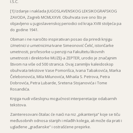
I.S.Ć.
[1] Izdanje i naklada JUGOSLAVENSKOG LEKSIKOGRAFSKOG
ZAVODA, Zagreb MCMLXXVII. Obuhvata sve ono što je
objavljeno u jugoslavenskoj periodici od kraja XVIII stoljeća pa
do godine 1941.
Obiman i ne naročito inspirativan posao da priredi knjigu
Umetnici o umetnicima
Ivane Simeonović Ćelić, istoričarke
umetnosti, profesorke u penziji na Fakultetu likovnih
umetnosti i direktorke MUZEJ-a ZEPTER, urodio je značajnim
štivom na više od 500 stranica. Ovaj zanimljiv kaleidoskop
obuhvata tekstove Vase Pomorišca, Ivana Tabakovića, Marka
Čelebonovića, Mila Milunovića, Mihaila S. Petrova, Petra
Dobrovića, Petra Lubarde, Sretena Stojanovića i Tome
Rosandića.
Knjiga nudi višeslojnu mogućnost interperetacije odabarnih
tekstova.
Zainteresovani čitalac će naići na niz „pikanterija“ koje se tiču
međusobnih odnosa starijih i mlađih kolega, ali može da prati i
uglađene „građanske“ i ostrašćene prepirke.