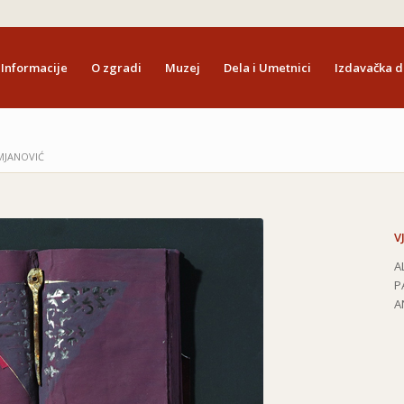
Informacije
O zgradi
Muzej
Dela i Umetnici
Izdavačka d
MJANOVIĆ
V
A
P
A