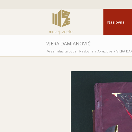
Naslovna
VJERA DAMJANOVIĆ
Vi se nalazite ovde:
Naslovna
/
Akvizicije
/
VJERA DA