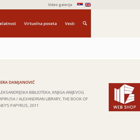
Video galerija
elatnost
Virtuelna poseta
Vesti
JERA DAMJANOVIĆ
LEKSANDRIJSKA BIBLIOTEKA, KNJIGA ANIJEVOG
APIRUSA /
ALEXANDRIAN LIBRARY, THE BOOK OF
NEY’S PAPYRUS
, 2011