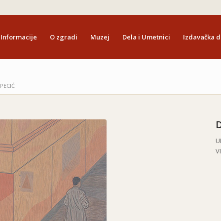
Informacije
O zgradi
Muzej
Dela i Umetnici
Izdavačka d
 PECIĆ
D
U
V