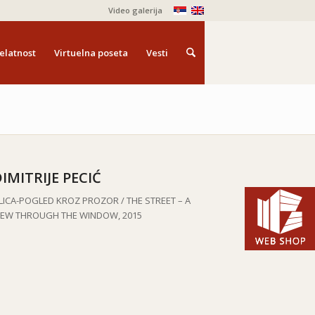
Video galerija
elatnost
Virtuelna poseta
Vesti
IMITRIJE PECIĆ
LICA-POGLED KROZ PROZOR /
THE STREET – A
IEW THROUGH THE WINDOW, 2015