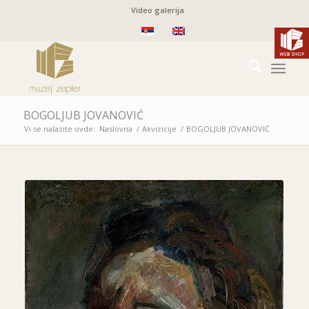
Video galerija
BOGOLJUB JOVANOVIĆ
Vi se nalazite ovde:
Naslovna
/
Akvizicije
/
BOGOLJUB JOVANOVIĆ