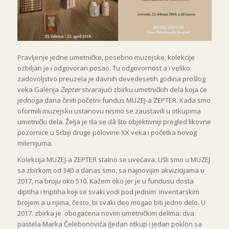
Pravljenje jedne umetničke, posebno muzejske, kolekcije
ozbiljan je i odgovoran posao. Tu odgovornost a i veliko
zadovoljstvo preuzela je davnih devedesetih godina prošlog
veka Galerija
Zepter
stvarajući zbirku umetničkih dela koja će
jednoga dana činiti početni fundus MUZEJ-a ZEPTER. Kada smo
oformili muzejsku ustanovu nismo se zaustavili u otkupima
umetnički dela. Želja je da se dâ što objektivniji pregled likovne
pozornice u Srbiji druge polovine XX veka i početka novog
milenijuma.
Kolekcija MUZEJ-a ZEPTER stalno se uvećava. Ušli smo u MUZEJ
sa zbirkom od 340 a danas smo, sa najnovijim akvizicijama u
2017, na broju oko 510. Kažem oko jer je u fundusu dosta
diptiha i triptiha koji se svaki vodi pod jednim inventarskim
brojem a u njima, često, bi svaki deo mogao biti jedno delo. U
2017. zbirka je obogaćena novim umetničkim delima: dva
pastela Marka Čelebonovića (jedan otkup i jedan poklon sa