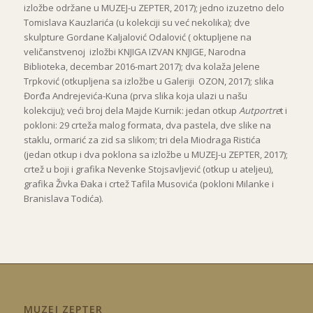
izložbe održane u MUZEJ-u ZEPTER, 2017); jedno izuzetno delo
Tomislava Kauzlarića (u kolekciji su već nekolika); dve
skulpture Gordane Kaljalović Odalović ( oktupljene na
veličanstvenoj izložbi KNJIGA IZVAN KNJIGE, Narodna
Biblioteka, decembar 2016-mart 2017); dva kolaža Jelene
Trpković (otkupljena sa izložbe u Galeriji OZON, 2017); slika
Đorđa Andrejevića-Kuna (prva slika koja ulazi u našu
kolekciju); veći broj dela Majde Kurnik: jedan otkup
Autportre
t i
pokloni: 29 crteža malog formata, dva pastela, dve slike na
staklu, ormarić za zid sa slikom; tri dela Miodraga Ristića
(jedan otkup i dva poklona sa izložbe u MUZEJ-u ZEPTER, 2017);
crtež u boji i grafika Nevenke Stojsavljević (otkup u ateljeu),
grafika Živka Đaka i crtež Tafila Musovića (pokloni Milanke i
Branislava Todića).
MUZEJ ZEPTER