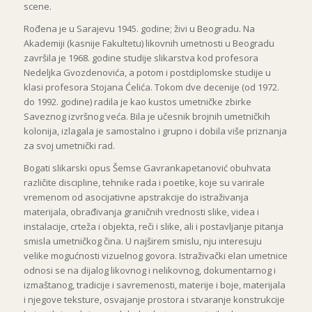
scene.
Rođena je u Sarajevu 1945. godine; živi u Beogradu. Na
Akademiji (kasnije Fakultetu) likovnih umetnosti u Beogradu
završila je 1968. godine studije slikarstva kod profesora
Nedeljka Gvozdenovića, a potom i postdiplomske studije u
klasi profesora Stojana Ćelića. Tokom dve decenije (od 1972.
do 1992. godine) radila je kao kustos umetničke zbirke
Saveznog izvršnog veća. Bila je učesnik brojnih umetničkih
kolonija, izlagala je samostalno i grupno i dobila više priznanja
za svoj umetnički rad.
Bogati slikarski opus Šemse Gavrankapetanović obuhvata
različite discipline, tehnike rada i poetike, koje su varirale
vremenom od asocijativne apstrakcije do istraživanja
materijala, obrađivanja graničnih vrednosti slike, videa i
instalacije, crteža i objekta, reči i slike, ali i postavljanje pitanja
smisla umetničkog čina. U najširem smislu, nju interesuju
velike mogućnosti vizuelnog govora. Istraživački elan umetnice
odnosi se na dijalog likovnog i nelikovnog, dokumentarnog i
izmaštanog, tradicije i savremenosti, materije i boje, materijala
i njegove teksture, osvajanje prostora i stvaranje konstrukcije