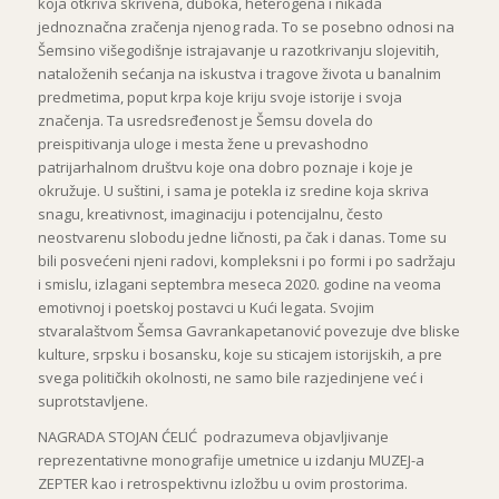
koja otkriva skrivena, duboka, heterogena i nikada
jednoznačna zračenja njenog rada. To se posebno odnosi na
Šemsino višegodišnje istrajavanje u razotkrivanju slojevitih,
nataloženih sećanja na iskustva i tragove života u banalnim
predmetima, poput krpa koje kriju svoje istorije i svoja
značenja. Ta usredsređenost je Šemsu dovela do
preispitivanja uloge i mesta žene u prevashodno
patrijarhalnom društvu koje ona dobro poznaje i koje je
okružuje. U suštini, i sama je potekla iz sredine koja skriva
snagu, kreativnost, imaginaciju i potencijalnu, često
neostvarenu slobodu jedne ličnosti, pa čak i danas. Tome su
bili posvećeni njeni radovi, kompleksni i po formi i po sadržaju
i smislu, izlagani septembra meseca 2020. godine na veoma
emotivnoj i poetskoj postavci u Kući legata. Svojim
stvaralaštvom Šemsa Gavrankapetanović povezuje dve bliske
kulture, srpsku i bosansku, koje su sticajem istorijskih, a pre
svega političkih okolnosti, ne samo bile razjedinjene već i
suprotstavljene.
NAGRADA STOJAN ĆELIĆ podrazumeva objavljivanje
reprezentativne monografije umetnice u izdanju MUZEJ-a
ZEPTER kao i retrospektivnu izložbu u ovim prostorima.