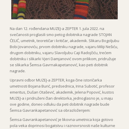
Na dan 12. rođendana MUZEJ-a ZEPTER 1. jula 2022. na
svečanosti proglasili smo petog dobitnika nagrade STOJAN
ĆELIĆ, umetnik, teoretičar i kritičar, akademik. Slikaru Bogoljubu
Bobi Jovanoviću, prvom dobitniku nagrade, vajaru Miliji Nešiću,
drugom dobitniku, vajaru Slavoljubu Caji Radojčiću, trećem
dobitniku i slikarki Vjeri Damjanović ovom prilikom, pridružuje
se slikarka Šemsa Gavrnakapetanović, kao peti dobitnik
nagrade.
Upravni odbor MUZEJ-a ZEPTER, koga čine istoričarka
umetnosti Bojana Burić, predsednica, Irina Subotić, profesor
emeritus, Dušan Otašević, akademik, Jelena Popović, kustos
MUZEJ-a i pridruženi član direktorka, jednoglasno je, u maju
ove godine, doneo odluku da peti dobitnik nagrade bude
Šemsa Gavrankapetanović sa obrazloženjem:
Šemsa Gavrankapetanović je likovna umetnica koja gotovo
pola veka doprinosi bogatstvu i raznovrsnosti naše kulturne